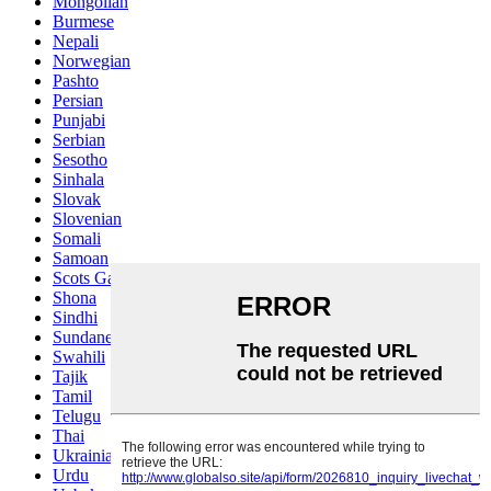
Mongolian
Burmese
Nepali
Norwegian
Pashto
Persian
Punjabi
Serbian
Sesotho
Sinhala
Slovak
Slovenian
Somali
Samoan
Scots Gaelic
Shona
Sindhi
Sundanese
Swahili
Tajik
Tamil
Telugu
Thai
Ukrainian
Urdu