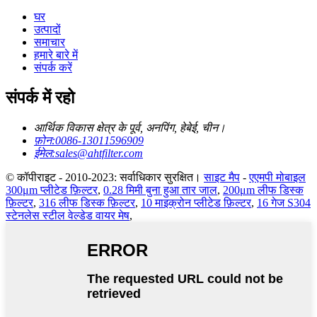
घर
उत्पादों
समाचार
हमारे बारे में
संपर्क करें
संपर्क में रहो
आर्थिक विकास क्षेत्र के पूर्व, अनपिंग, हेबेई, चीन।
फ़ोन:
0086-13011596909
ईमेल:
sales@ahtfilter.com
© कॉपीराइट - 2010-2023: सर्वाधिकार सुरक्षित।
साइट मैप
-
एएमपी मोबाइल
300μm प्लीटेड फ़िल्टर
,
0.28 मिमी बुना हुआ तार जाल
,
200μm लीफ डिस्क
फ़िल्टर
,
316 लीफ डिस्क फ़िल्टर
,
10 माइक्रोन प्लीटेड फ़िल्टर
,
16 गेज S304
स्टेनलेस स्टील वेल्डेड वायर मेष
,