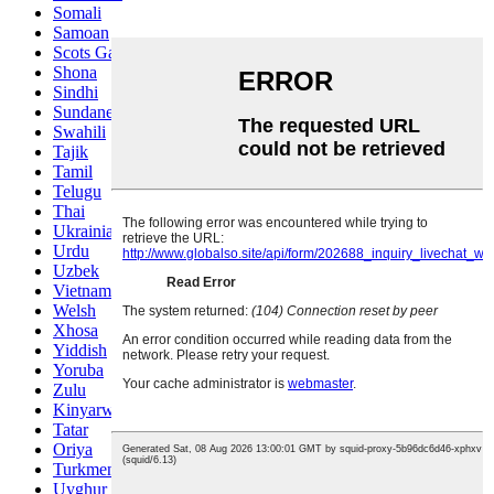
Somali
Samoan
Scots Gaelic
Shona
Sindhi
Sundanese
Swahili
Tajik
Tamil
Telugu
Thai
Ukrainian
Urdu
Uzbek
Vietnamese
Welsh
Xhosa
Yiddish
Yoruba
Zulu
Kinyarwanda
Tatar
Oriya
Turkmen
Uyghur