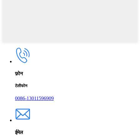
फ़ोन
टेलीफोन
0086-13011596909
ईमेल