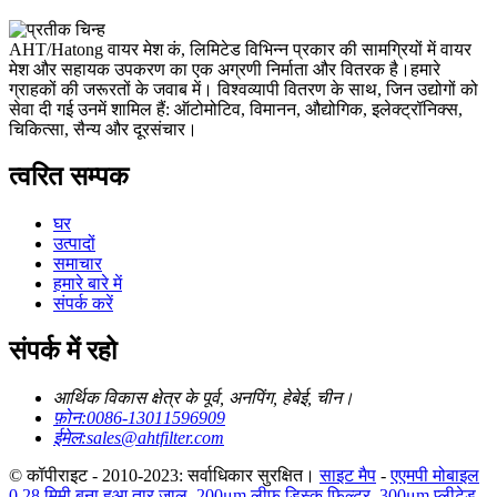
AHT/Hatong वायर मेश कं, लिमिटेड विभिन्न प्रकार की सामग्रियों में वायर
मेश और सहायक उपकरण का एक अग्रणी निर्माता और वितरक है।हमारे
ग्राहकों की जरूरतों के जवाब में। विश्वव्यापी वितरण के साथ, जिन उद्योगों को
सेवा दी गई उनमें शामिल हैं: ऑटोमोटिव, विमानन, औद्योगिक, इलेक्ट्रॉनिक्स,
चिकित्सा, सैन्य और दूरसंचार।
त्वरित सम्पक
घर
उत्पादों
समाचार
हमारे बारे में
संपर्क करें
संपर्क में रहो
आर्थिक विकास क्षेत्र के पूर्व, अनपिंग, हेबेई, चीन।
फ़ोन:
0086-13011596909
ईमेल:
sales@ahtfilter.com
© कॉपीराइट - 2010-2023: सर्वाधिकार सुरक्षित।
साइट मैप
-
एएमपी मोबाइल
0.28 मिमी बुना हुआ तार जाल
,
200μm लीफ डिस्क फ़िल्टर
,
300μm प्लीटेड